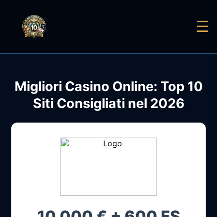
☰
Migliori Casino Online: Top 10
Siti Consigliati nel 2026