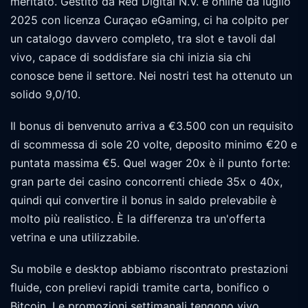
meritato. Gestito da Red Digital N.V. e online da luglio
2025 con licenza Curaçao eGaming, ci ha colpito per
un catalogo davvero completo, tra slot e tavoli dal
vivo, capace di soddisfare sia chi inizia sia chi
conosce bene il settore. Nei nostri test ha ottenuto un
solido 9,0/10.
Il bonus di benvenuto arriva a €3.500 con un requisito
di scommessa di sole 20 volte, deposito minimo €20 e
puntata massima €5. Quel wager 20x è il punto forte:
gran parte dei casino concorrenti chiede 35x o 40x,
quindi qui convertire il bonus in saldo prelevabile è
molto più realistico. È la differenza tra un'offerta
vetrina e una utilizzabile.
Su mobile e desktop abbiamo riscontrato prestazioni
fluide, con prelievi rapidi tramite carta, bonifico o
Bitcoin. Le promozioni settimanali tengono vivo