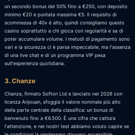
un secondo bonus del 50% fino a €250, con deposito
minimo €20 e puntata massima €5. Il requisito di
scommessa di 40x è alto, quindi consigliamo questo
casino soprattutto a chi gioca con regolarità e sa di
poter accumulare volume. I metodi di pagamento sono
vari e la sicurezza ci è parsa impeccabile, ma l'assenza
di una live chat e di un programma VIP pesa
sull'esperienza quotidiana.
3. Chanze
Chanze, firmato Softon Ltd e lanciato nel 2026 con
licenza Anjouan, sfoggia il valore nominale più alto
della parte centrale della classifica: un bonus di
benvenuto fino a €6.500. È una cifra che cattura
l'attenzione, e nei nostri test abbiamo voluto capire se
le condizioni la rendessero davvero accessibile.