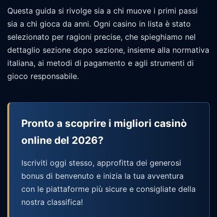
Questa guida si rivolge sia a chi muove i primi passi
sia a chi gioca da anni. Ogni casino in lista è stato
selezionato per ragioni precise, che spieghiamo nel
dettaglio sezione dopo sezione, insieme alla normativa
italiana, ai metodi di pagamento e agli strumenti di
gioco responsabile.
Pronto a scoprire i migliori casinò
online del 2026?
Iscriviti oggi stesso, approfitta dei generosi
bonus di benvenuto e inizia la tua avventura
con le piattaforme più sicure e consigliate della
nostra classifica!