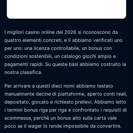
I migliori casino online del 2026 si riconoscono da
quattro elementi concreti, e li abbiamo verificati uno
per uno: una licenza controllabile, un bonus con
condizioni sostenibili, un catalogo giochi ampio e
pagamenti rapidi. Su queste basi abbiamo costruito la
nostra classifica.
Per arrivare a questi dieci nomi abbiamo testato
manualmente decine di piattaforme, aperto conti reali,
depositato, giocato e richiesto prelievi. Abbiamo letto
i termini bonus riga per riga e confrontato i requisiti di
scommessa, perché un bonus alto sulla carta vale
poco se il wager lo rende impossibile da convertire.